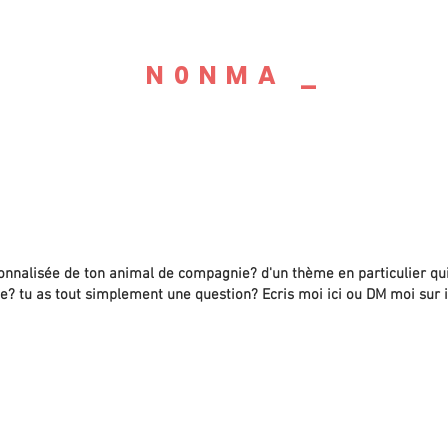
N0NMA _
GRAPHIC
DESIGNER
PAINTER
DREAMER_
sonnalisée de ton animal de compagnie? d'un thème en particulier
qu
ue? tu as tout simplement une question? Ecris moi ici ou DM moi sur i