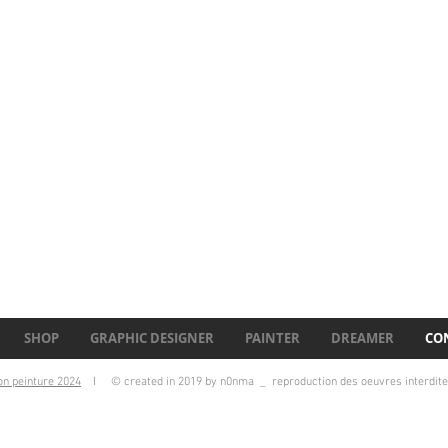
SHOP
GRAPHIC DESIGNER
PAINTER
DREAMER
CO
tion peinture 2024
I © created in 2019 by n0nma _ reproduction des oeuvres inter